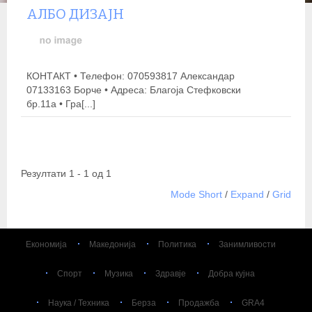
АЛБО ДИЗАЈН
КОНТАКТ • Телефон: 070593817 Александар
07133163 Борче • Адреса: Благоја Стефковски
бр.11а • Гра[...]
Резултати 1 - 1 од 1
Mode Short
/
Expand
/
Grid
Економија
Македонија
Политика
Занимливости
Спорт
Музика
Здравје
Добра кујна
Наука / Техника
Берза
Продажба
GRA4