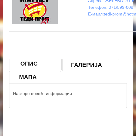
Адреса: ЖЕЛЕВО 2/1-6
×
ТЕДИ - ПРОМ - ДТ ДООЕЛ СКОПЈЕ
Телефон: 071/599-009
Е-маил:
tedi-prom@hotm
ОПИС
ГАЛЕРИЈА
МАПА
© OpenStreetMap contributors
Наскоро повеќе информации