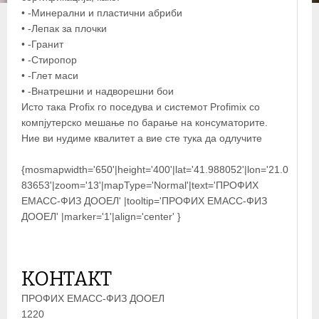
• -Минерални и пластични абриби
• -Лепак за плочки
• -Гранит
• -Стиропор
• -Глет маси
• -Внатрешни и надворешни бои
Исто така Profix го поседува и системот Profimix со
компјутерско мешање по барање на консуматорите.
Ние ви нудиме квалитет а вие сте тука да одлучите
{mosmapwidth='650'|height='400'|lat='41.988052'|lon='21.0
83653'|zoom='13'|mapType='Normal'|text='ПРОФИХ
ЕМАСС-ФИЗ ДООЕЛ' |tooltip='ПРОФИХ ЕМАСС-ФИЗ
ДООЕЛ' |marker='1'|align='center' }
КОНТАКТ
ПРОФИХ ЕМАСС-ФИЗ ДООЕЛ
1220