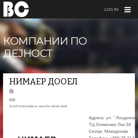
LOG IN
КОМПАНИИ ПО
ДЕЈНОСТ
НИМАЕР ДООЕЛ
Адреса: ул. ” Лондонска
ТЦ Олимпико Лок.34
Скопје, Македонија