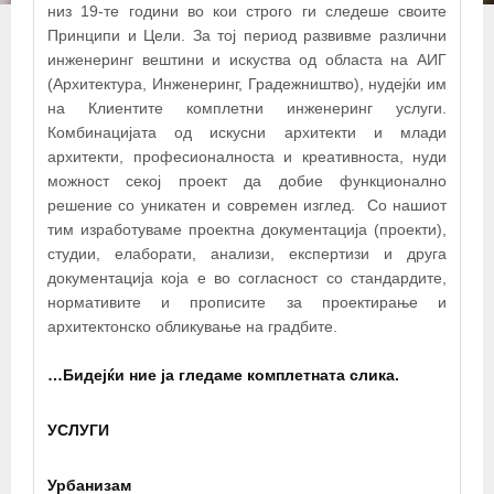
низ 19-те години во кои строго ги следеше своите
Принципи и Цели. За тој период развивме различни
инженеринг вештини и искуства од областа на АИГ
(Архитектура, Инженеринг, Градежништво), нудејќи им
на Клиентите комплетни инженеринг услуги.
Комбинацијата од искусни архитекти и млади
архитекти, професионалноста и креативноста, нуди
можност секој проект да добие функционално
решение со уникатен и современ изглед. Со нашиот
тим изработуваме проектна документација (проекти),
студии, елаборати, анализи, експертизи и друга
документација која е во согласност со стандардите,
нормативите и прописите за проектирање и
архитектонско обликување на градбите.
…Бидејќи ние ја гледаме комплетната слика.
УСЛУГИ
Урбанизам