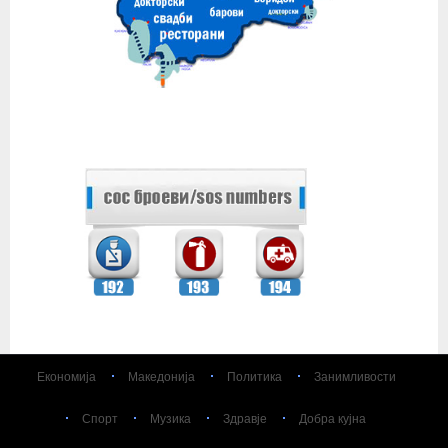
Економија
Македонија
Политика
Занимливости
Спорт
Музика
Здравје
Добра кујна