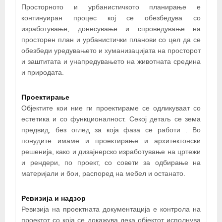
НИМАЕР ДООЕЛ
Просторното и урбанистичкото планирање е
континуиран процес кој се обезбедува со
изработување, донесување и спроведување на
просторен план и урбанистички планови со цел да се
обезбеди уредувањето и хуманизацијата на просторот
и заштитата и унапредувањето на животната средина
и природата.
Проектирање
Објектите кои ние ги проектираме се одликуваат со
+
естетика и со функционалност. Секој детаљ се зема
предвид, без оглед за која фаза се работи . Во
−
понудите имаме и проектирање и архитектонски
решенија, како и дизајнерско изработување на цртежи
×
и рендери, по проект, со совети за одбирање на
Нимаер Дооел
материјали и бои, распоред на мебел и останато.
Ревизија и надзор
Ревизија на проектната документација е контрола на
проектот со која се докажува дека објектот исполнува