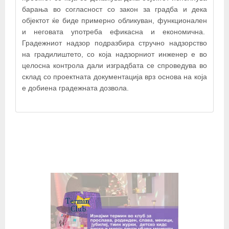
барања во согласност со закон за градба и дека
објектот ќе биде примерно обликуван, функционален
и неговата употреба ефикасна и економична.
Градежниот надзор подразбира стручно надзорство
на градилиштето, со која надзорниот инженер е во
целосна контрола дали изградбата се спроведува во
склад со проектната документација врз основа на која
© OpenStreetMap contributors
е добиена градежната дозвола.