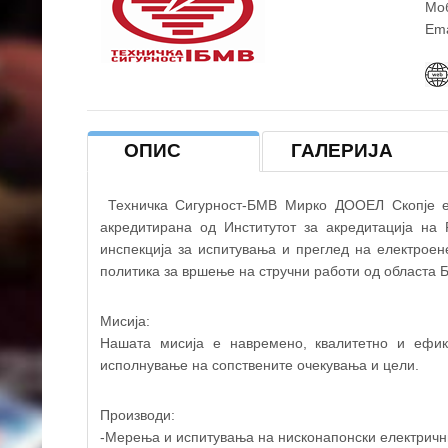
Моб
Ema
ОПИС
ГАЛЕРИЈА
Техничка Сигурност-БМВ Мирко ДООЕЛ Скопје е р
акредитирана од Институтот за акредитација на
инспекција за испитувања и преглед на електроен
ТЕХНИЧКА СИГУРНОС
политика за вршење на стручни работи од областа Б
Мисија:
Нашата мисија е навремено, квалитетно и ефик
исполнување на сопствените очекувања и цели.
Производи:
-Мерења и испитувања на нисконапонски електрични