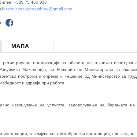
илен: +389 75 460 938
il:
tehnickasigurnostbmv@gmail.com
МАПА
егистрирана организација во областа на техничко испитување
 Република Македонија, со Решение од Министерство за Економ
ергетски постројки и опрема и Решение од Министерство за труд
Т-БМВ
езбедност и здравје при работа.
асно извршување на услугите, задоволување на барањата на 
 инсталации, заземјување, громобрански инсталации, преглед на