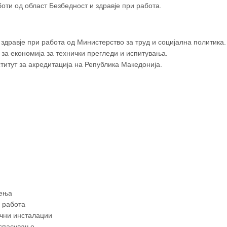
оти од област Безбедност и здравје при работа.
 здравје при работа од Министерство за труд и социјална политика.
за економија за технички прегледи и испитувања.
титут за акредитација на Република Македонија.
×
Техничка сигурност-БМВ
рења
и работа
ични инсталации
© OpenStreetM
 спасување