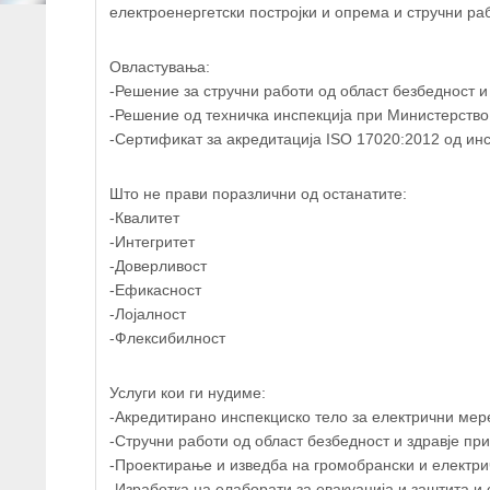
електроенергетски постројки и опрема и стручни раб
+
Овластувања:
-Решение за стручни работи од област безбедност и
−
-Решение од техничка инспекција при Министерство 
-Сертификат за акредитација ISO 17020:2012 од инс
Што не прави поразлични од останатите:
-Квалитет
-Интегритет
-Доверливост
-Ефикасност
-Лојалност
-Флексибилност
Услуги кои ги нудиме:
-Акредитирано инспекциско тело за електрични ме
-Стручни работи од област безбедност и здравје пр
-Проектирање и изведба на громобрански и електр
-Изработка на елаборати за евакуација и заштита и