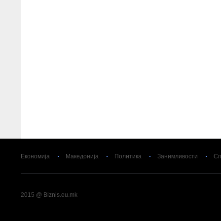
Економија
Македонија
Политика
Занимливости
Сп
2015 @ Biznis.eu.mk