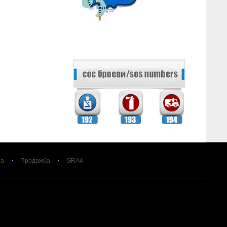
за
Продажба
GRA4