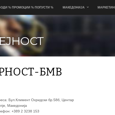
ОДИ % ПРОМОЦИИ % ПОПУСТИ %
МАКЕДОНИЈА
МАРКЕТИН
ЕЈНОСТ
РНОСТ-БМВ
еса: Бул.Климент Охридски бр.58б, Центар
пје, Македонија
ефон: +389 2 3238 153