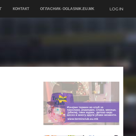
LOG IN
Г
КОНТАКТ
ОГЛАСНИК- OGLASNIK.EU.MK