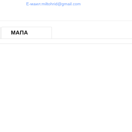
Е-маил:
miltohrid@gmail.com
© OpenStreetM
МАПА