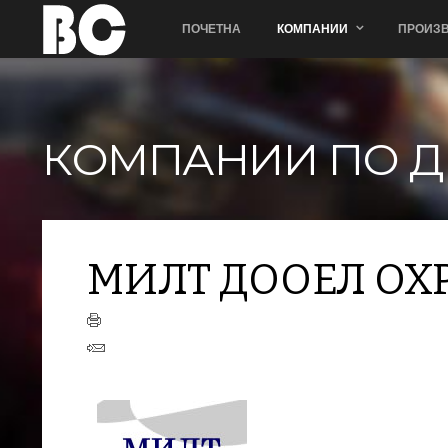
ПОЧЕТНА
КОМПАНИИ
ПРОИЗВ
КОМПАНИИ ПО Д
+
−
МИЛТ ДООЕЛ ОХ