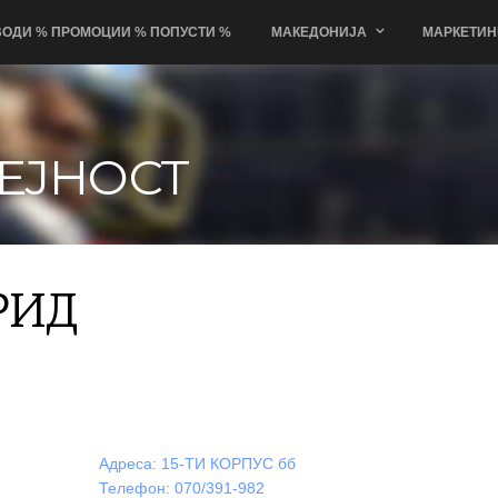
ОДИ % ПРОМОЦИИ % ПОПУСТИ %
МАКЕДОНИЈА
МАРКЕТИН
ЕЈНОСТ
×
РИД
МИЛТ ДООЕЛ ОХРИД
Адреса: 15-ТИ КОРПУС бб
Телефон: 070/391-982