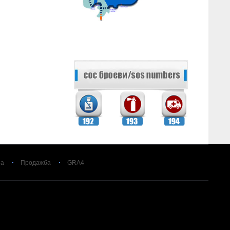
за
Продажба
GRA4