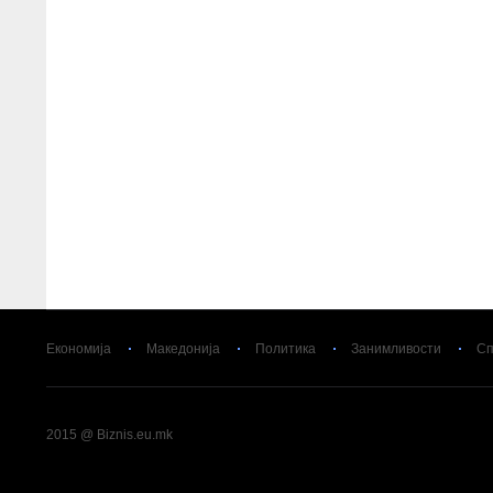
Економија
Македонија
Политика
Занимливости
Сп
2015 @ Biznis.eu.mk