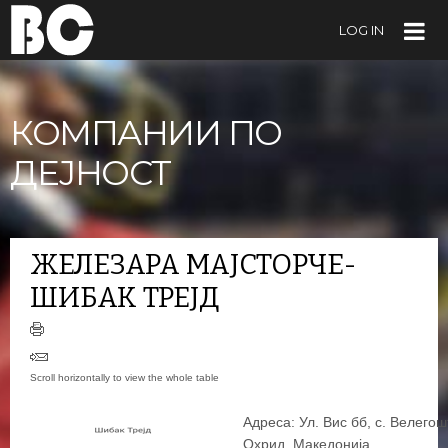
LOG IN
КОМПАНИИ ПО
ДЕЈНОСТ
ЖЕЛЕЗАРА МАЈСТОРЧЕ-
ШИБАК ТРЕЈД
Адреса: Ул. Вис бб, с. Велегош
Охрид, Македонија