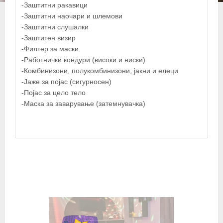
-Заштитни ракавици
-Заштитни наочари и шлемови
-Заштитни слушалки
-Заштитен визир
-Филтер за маски
-Работнички кондури (високи и ниски)
-Комбинизони, полукомбинизони, јакни и елеци
-Јаже за појас (сигурносен)
-Појас за цело тело
-Маска за заварување (затемнувачка)
© OpenStreetMap contributors