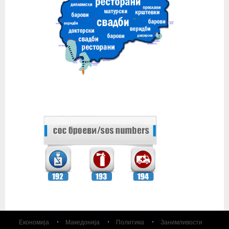
Економија
Македонија
Политика
Занимливости