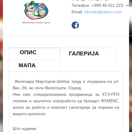
Телефон: +389 46 611 223; +3
Email:
sibmile@yahoo.com
ОПИС
ГАЛЕРИЈА
МАПА
Железара Мајсторче-Шибак трејд е лоцирана на ул.
+
Вис, бб, во село Велогошти, Охрид.
Ние сме специјализирана продавница за ХТЗ-ППЗ
−
опрема и заштитна опреработа од брендот ФУМЕКС,
алати за работа и комплет санитарија за опрема на
×
вашето купатило.
Железара Мајсторче-Шибак трејд
Што нудиме: