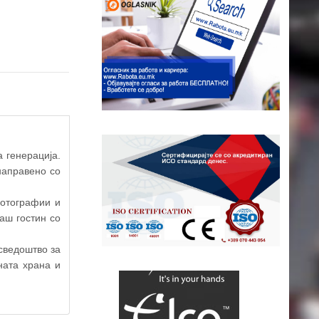
а генерација.
направено со
фотографии и
аш гостин со
сведоштво за
сната храна и
ap contributors