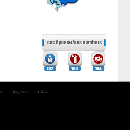
за
Продажба
GRA4