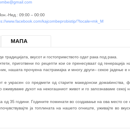
combe@gmail.com
он.-Нед.: 09:00 – 00:00
ps://www.facebook.com/kajcombeprobistip/?locale=mk_M
×
МЕАНА КАЈ ЧОМБЕ
МАПА
е традицијата, вкусот и гостопримството одат рака под рака.
итети, приготвени по рецепти кои се пренесуваат од генерација н
шник, нашата прочуена пастрамајка и многу други– секое јадење е 
от е украсен со предмети од старите македонски домаќинства, 
о оживуваме духот на некогашниот живот и го запознаваме секој н
а од 35 години. Годините поминати во создавање на ова место се 
 почувствувајте ја топлината на нашето огниште, уживајте во вку
© OpenStreetM