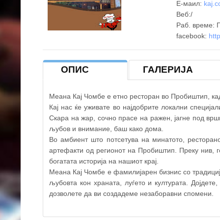
+
Е-маил:
kaj.
Веб:/
−
Раб. време: П
facebook:
htt
ОПИС
ГАЛЕРИЈА
Меана Кај Чомбе е етно ресторан во Пробиштип, кад
Кај нас ќе уживате во најдобрите локални специјал
Скара на жар, сочно прасе на ражен, јагне под вр
љубов и внимание, баш како дома.
Во амбиент што потсетува на минатото, ресторан
артефакти од регионот на Пробиштип. Преку нив, г
богатата историја на нашиот крај.
Меана Кај Чомбе е фамилијарен бизнис со традициј
љубовта кон храната, луѓето и културата. Дојдете,
дозволете да ви создадеме незаборавни спомени.