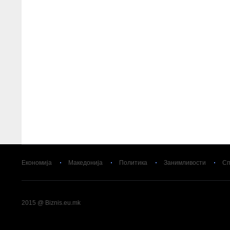
Економија
Македонија
Политика
Занимливости
Сп
2015 @ Biznis.eu.mk