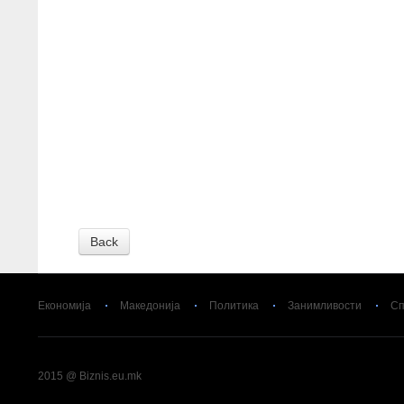
Back
Економија
Македонија
Политика
Занимливости
Сп
2015 @ Biznis.eu.mk