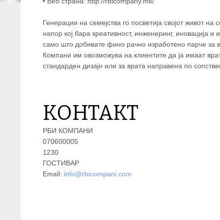
• Веб страна: http://rbicompany.mk/
Генерации на семејства го посветија својот живот на 
напор кој бара креативност, инженеринг, иновација и 
само што добивате фино рачно изработено парче за в
Компани им овозможува на клиентите да ја имаат врата
стандарден дизајн или за врата направена по сопстве
КОНТАКТ
РБИ КОМПАНИ
070600005
1230
ГОСТИВАР
Email:
info@rbicompani.com