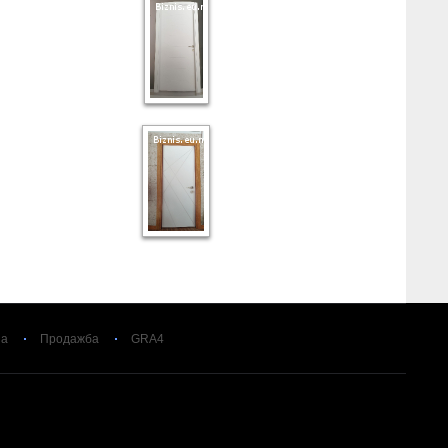
за
Продажба
GRA4