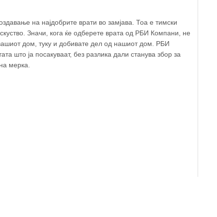
создавање на најдобрите врати во замјава. Тоа е тимски
искуство. Значи, кога ќе одберете врата од РБИ Компани, не
ашиот дом, туку и добивате дел од нашиот дом. РБИ
та што ја посакуваат, без разлика дали станува збор за
на мерка.