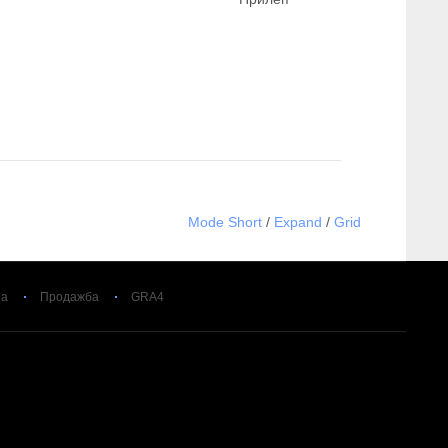
Mode Short
/
Expand
/
Grid
за
Продажба
GRA4