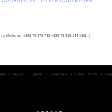
ОЛАРНИ СИСТЕМИ И КОЛЕКТОРИ
ија Мобилен: +389 78 379 743 +389 78 415 144 +38[...]
орт
Музика
Здравје
Добра кујна
Наука / Техника
Бер