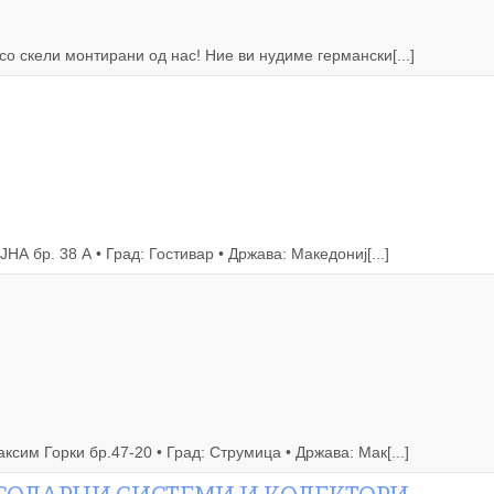
о скели монтирани од нас! Ние ви нудиме германски[...]
А бр. 38 А • Град: Гостивар • Држава: Македониј[...]
сим Горки бр.47-20 • Град: Струмица • Држава: Мак[...]