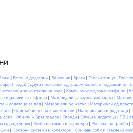
НИ
Бања
|
Бетон и додатоци
|
Варовник
|
Врати
|
Геосинтетици
|
Гипс с
ријал (Греди)
|
Други производи од градежништво и недвижнини
|
Е
Инсталации за контрола на вода
|
Камен за уредување земјиште
|
К
ви и делови за лифтови
|
Материјали за звучна изолација
|
Материј
ли и додатоци за под
|
Материјали од метал
|
Материјали од пласт
ијали
|
Надгробни плочи и споменици
|
Настрешници и додатоци
|
а дрво
|
Објекти – Брза градба
|
Огради
|
Олуци и додатоци
|
ПВЦ ст
зводи од челик
|
Резба на камен и скулптури
|
Рушење на градби
|
ешми
|
Соларни системи и колектори
|
Сончеви соби и стаклени куќ