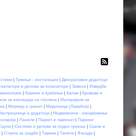
истеми
|
Греење - инсталации
|
Декоративни додатоци
скалатори и делови за ескалатори
|
Завеси
|
Изведба
аменоломи
|
Камини и ќумбиња
|
Капии
|
Кровови и
али за изолација на топлина
|
Материјали за
ика
|
Мермер и гранит
|
Мијалници (Лавабоа)
|
Настрешници и додатоци
|
Недвижнини - изнајмување
оларија
|
Панели
|
Паркет и ламинат
|
Паркинг
Сауни
|
Системи и делови за подно греење
|
Скали и
и
|
Стакла за градби
|
Тавани
|
Тапети
|
Фасади
|