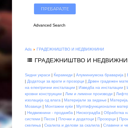
Advanced Search
Ads
ГРАДЕЖНИШТВО И НЕДВИЖНИНИ
ГРАДЕЖНИШТВО И НЕДВИЖНИ
Ѕидни украси
|
Ќерамиди
|
Алуминиумска браварија
|
|
Додатоци за врати и прозорци
|
Дрвен градежен мате
на електрични инсталации
|
Изведба на инсталации
|
кровни конструкции
|
Лим и лимени производи
|
Лифто
изолација од влага
|
Материјали за ѕидање
|
Материја
Мозаици
|
Монтажни куќи
|
Мултифункционални матер
|
Недвижнини - продажба
|
Нискоградба
|
Обработка н
системи
|
Песок
|
Плочки и додатоци
|
Прозорци
|
Прои
скелиња
|
Скалила и делови за скалила
|
Славини и ч