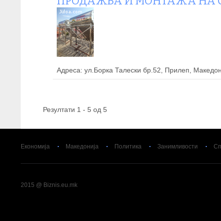
ПРОДАЖБА И МОНТАЖА НА С
Адреса: ул.Борка Талески бр.52, Прилеп, Македон
Резултати 1 - 5 од 5
Економија
Македонија
Политика
Занимливости
Сп
2015 @ Biznis.eu.mk