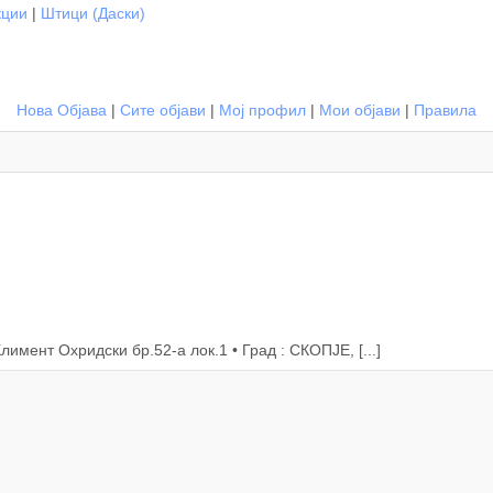
кции
|
Штици (Даски)
Нова Објава
|
Сите објави
|
Мој профил
|
Мои објави
|
Правила
имент Охридски бр.52-а лок.1 • Град : СКОПЈЕ, [...]