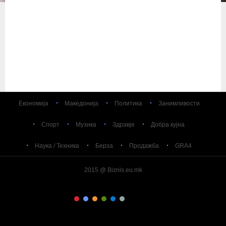
Економија
Македонија
Политика
Занимливости
Спорт
Музика
Здравје
Добра кујна
Наука / Техника
Берза
Продажба
GRA4
2015 @ Biznis.eu.mk