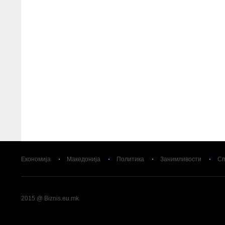
Економија
Македонија
Политика
Занимливости
Сп
2015 @ Biznis.eu.mk