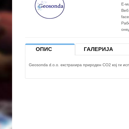
Е-м
Веб
fac
Раб
онед
ОПИС
ГАЛЕРИЈА
Geosonda d.o.o. екстрахира природен CO2 кој ги исп