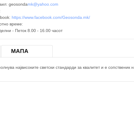
аил: geosondа
mk@yahoo.com
:
ebook:
https://www.facebook.com/Geosonda.mk/
отно време:
елни - Петок 8.00 - 16.00 часот
МАПА
олнува највисоките светски стандарди за квалитет и е сопственик на