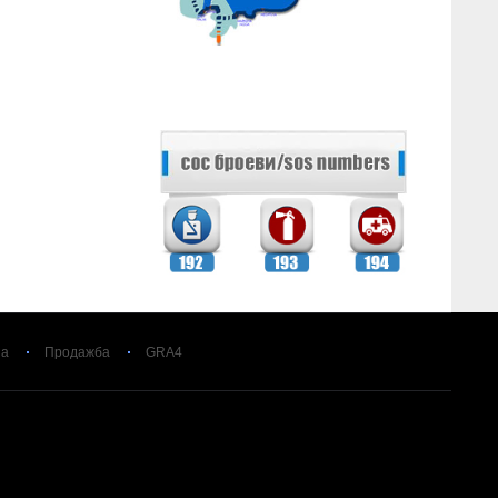
за
Продажба
GRA4