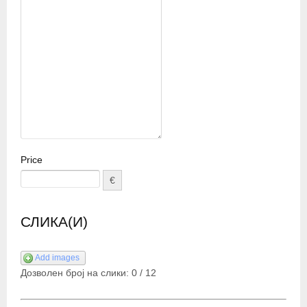
Price
€
СЛИКА(И)
Add images
Дозволен број на слики:
0
/
12