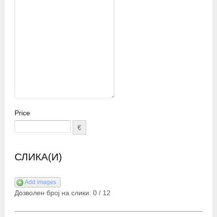
Price
€
СЛИКА(И)
Add images
Дозволен број на слики:
0
/
12