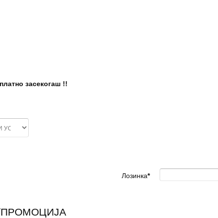
латно засекогаш !!
Лозинка
*
/ПРОМОЦИЈА