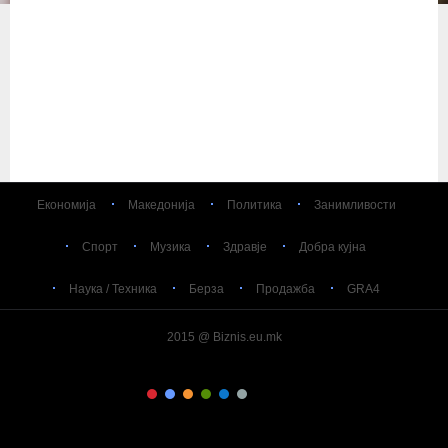
Економија
Македонија
Политика
Занимливости
Спорт
Музика
Здравје
Добра кујна
Наука / Техника
Берза
Продажба
GRA4
2015 @ Biznis.eu.mk