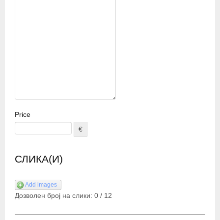
Price
€
СЛИКА(И)
Add images
Дозволен број на слики:
0
/
12