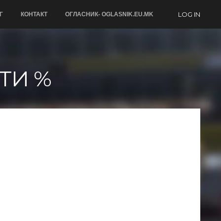
LOG IN
Г
КОНТАКТ
ОГЛАСНИК- OGLASNIK.EU.MK
ТИ %