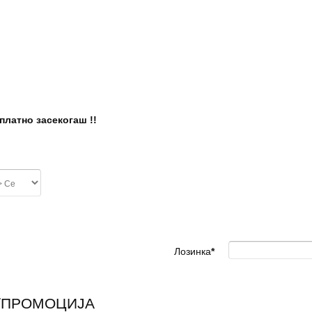
латно засекогаш !!
Лозинка
*
/ПРОМОЦИЈА