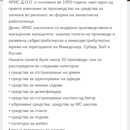
АРИС Д.О.О. е основана во 1993 година, како една од
првите компании за производство на средства за
хигиена во регионот, во форма на занаетчиска
работилница.
Денес АРИС располага со модерни производствени и
магацински капацитети, широка палета на производи и
развиена субдистрибутерска и микродистрибутерска
мрежа на териториите на Македонија, Србија, БиХ и
Косово.
Нашата палета брои околу 50 производи, кои се
распоредени во следниве категории:
• средства за отстранување на дамки
• средства за одзатнување на одводи
• средства за миење садови
• средства за дезинфекција
• средства за отстранување наслаги од бигор
• абразивни средства, средства за WC школки
• средства за стакло
• средства за подови
• политура за мебел
• течни детергенти за алишта