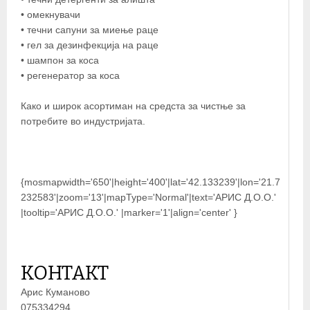
• омекнувачи
• течни сапуни за миење раце
• гел за дезинфекција на раце
• шампон за коса
• регенератор за коса
Како и широк асортиман на средста за чистње за
потребите во индустријата.
{mosmapwidth='650'|height='400'|lat='42.133239'|lon='21.7
232583'|zoom='13'|mapType='Normal'|text='АРИС Д.О.О.'
|tooltip='АРИС Д.О.О.' |marker='1'|align='center' }
КОНТАКТ
Арис Куманово
075334294