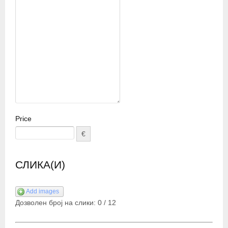
Price
€
СЛИКА(И)
Add images
Дозволен број на слики:
0
/
12