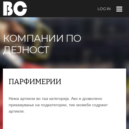
LOG IN
КОМПАНИИ ПО
ДЕЈНОСТ
ПАРФИМЕРИИ
Нема артикли во таа категорија. Ако е дозволено
прикажување на подкатегории, тие можеби содржат
артикли.