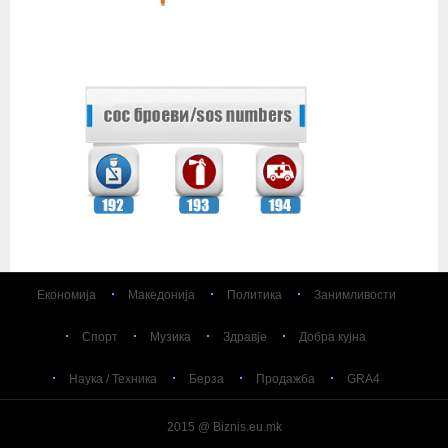
Економија
Македонија
Политика
Занимливости
Спорт
Музика
Здравје
Добра кујна
Наука / Техника
Берза
Продажба
GRA4
2015 @ Biznis.eu.mk