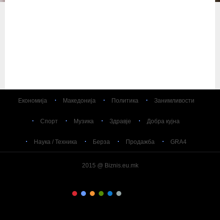
Економија
Македонија
Политика
Занимливости
Спорт
Музика
Здравје
Добра кујна
Наука / Техника
Берза
Продажба
GRA4
2015 @ Biznis.eu.mk