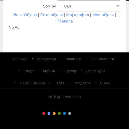
Sort by
Нова Објава
|
Сите објави
|
Мој профил
|
Мои објави
|
Правила
No Ad
Економија
Македонија
Политика
Занимливости
Спорт
Музика
Здравје
Добра кујна
Наука / Техника
Берза
Продажба
GRA4
2015 @ Biznis.eu.mk