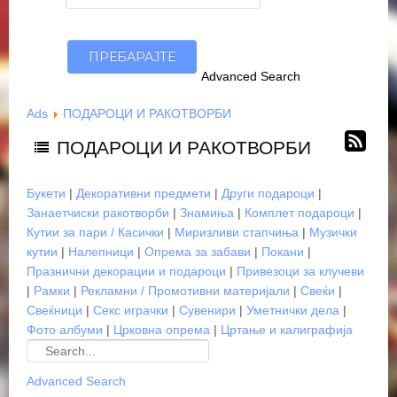
Advanced Search
Ads
ПОДАРОЦИ И РАКОТВОРБИ
ПОДАРОЦИ И РАКОТВОРБИ
Букети
|
Декоративни предмети
|
Други подароци
|
Занаетчиски ракотворби
|
Знамиња
|
Комплет подароци
|
Кутии за пари / Касички
|
Миризливи стапчиња
|
Музички
кутии
|
Налепници
|
Опрема за забави
|
Покани
|
Празнични декорации и подароци
|
Привезоци за клучеви
|
Рамки
|
Рекламни / Промотивни материјали
|
Свеќи
|
Свеќници
|
Секс играчки
|
Сувенири
|
Уметнички дела
|
Фото албуми
|
Црковна опрема
|
Цртање и калиграфија
Advanced Search