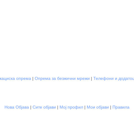
кациска опрема
|
Опрема за безжични мрежи
|
Телефони и додато
Нова Објава
|
Сите објави
|
Мој профил
|
Мои објави
|
Правила