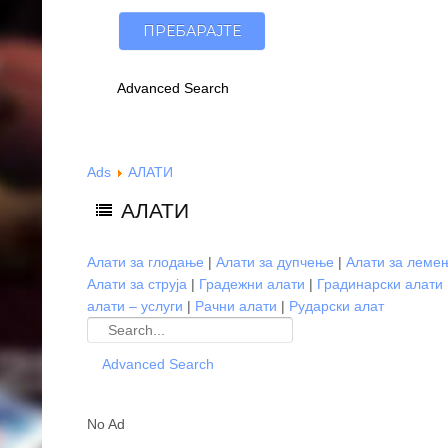
Advanced Search
Ads
АЛАТИ
АЛАТИ
Алати за глодање
|
Алати за дупчење
|
Алати за леме
Алати за струја
|
Градежни алати
|
Градинарски алати
алати – услуги
|
Рачни алати
|
Рударски алат
Advanced Search
No Ad