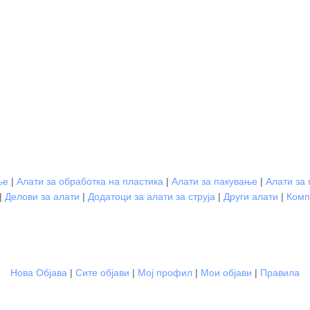
ње
|
Алати за обработка на пластика
|
Алати за пакување
|
Алати за
|
Делови за алати
|
Додатоци за алати за струја
|
Други алати
|
Комп
Нова Објава
|
Сите објави
|
Мој профил
|
Мои објави
|
Правила