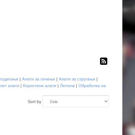
 подигање
|
Алати за сечење
|
Алати за стругање
|
лет алати
|
Користени алати
|
Лепила
|
Обработка на
Sort by