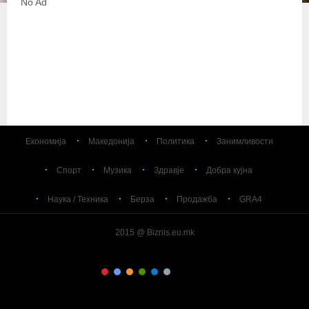
No Ad
Економија
Македонија
Политика
Занимливости
Спорт
Музика
Здравје
Добра кујна
Наука / Техника
Берза
Продажба
GRA4
2015 @ Biznis.eu.mk