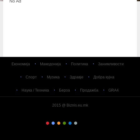
No Ad
Економија
Македонија
Политика
Занимливости
Спорт
Музика
Здравје
Добра кујна
Наука / Техника
Берза
Продажба
GRA4
2015 @ Biznis.eu.mk