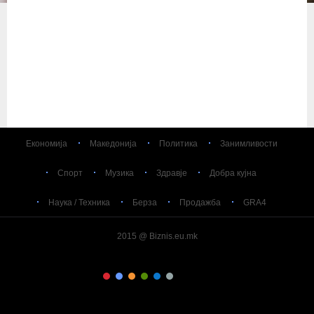
Економија
Македонија
Политика
Занимливости
Спорт
Музика
Здравје
Добра кујна
Наука / Техника
Берза
Продажба
GRA4
2015 @ Biznis.eu.mk