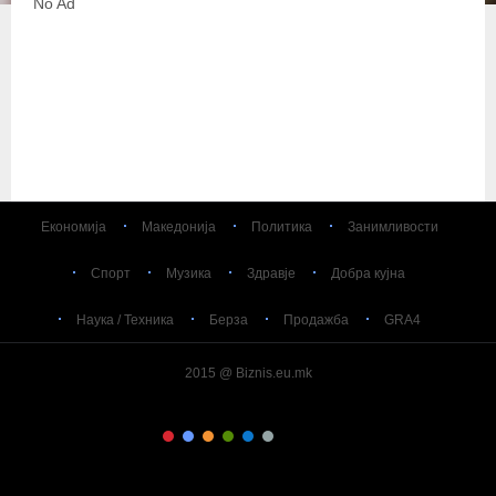
No Ad
Економија
Македонија
Политика
Занимливости
Спорт
Музика
Здравје
Добра кујна
Наука / Техника
Берза
Продажба
GRA4
2015 @ Biznis.eu.mk