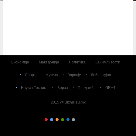
Економија
Македонија
Политика
Занимливости
Спорт
Музика
Здравје
Добра кујна
Наука / Техника
Берза
Продажба
GRA4
2015 @ Biznis.eu.mk