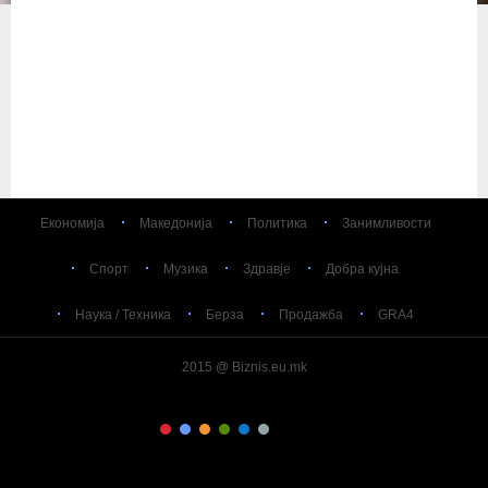
Економија
Македонија
Политика
Занимливости
Спорт
Музика
Здравје
Добра кујна
Наука / Техника
Берза
Продажба
GRA4
2015 @ Biznis.eu.mk