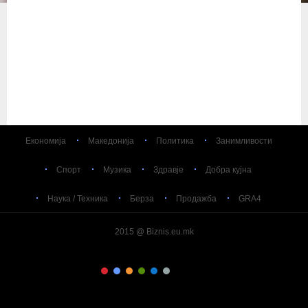
Економија
Македонија
Политика
Занимливости
Спорт
Музика
Здравје
Добра кујна
Наука / Техника
Берза
Продажба
GRA4
2015 @ Biznis.eu.mk