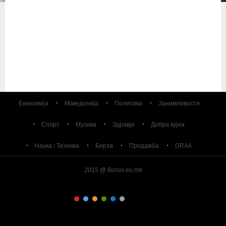
Економија
Македонија
Политика
Занимливости
Спорт
Музика
Здравје
Добра кујна
Наука / Техника
Берза
Продажба
GRA4
2015 @ Biznis.eu.mk