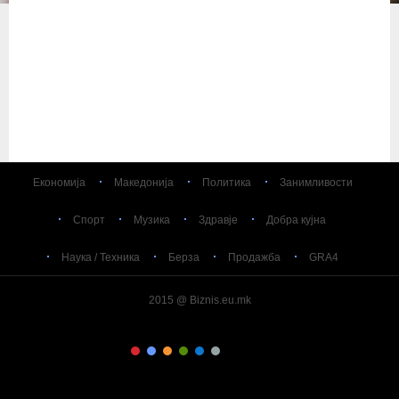
Економија
Македонија
Политика
Занимливости
Спорт
Музика
Здравје
Добра кујна
Наука / Техника
Берза
Продажба
GRA4
2015 @ Biznis.eu.mk