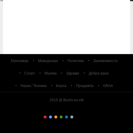
Економија
Македонија
Политика
Занимливости
Спорт
Музика
Здравје
Добра кујна
Наука / Техника
Берза
Продажба
GRA4
2015 @ Biznis.eu.mk