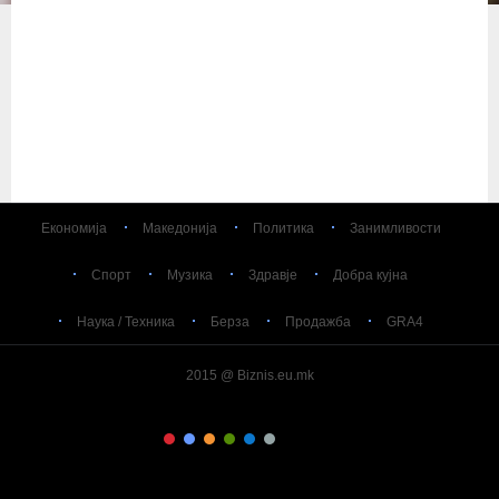
Економија
Македонија
Политика
Занимливости
Спорт
Музика
Здравје
Добра кујна
Наука / Техника
Берза
Продажба
GRA4
2015 @ Biznis.eu.mk